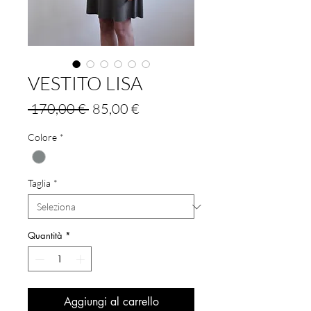
VESTITO LISA
Prezzo
Prezzo
 170,00 € 
85,00 €
regolare
scontato
Colore
*
Taglia
*
Quantità
*
Aggiungi al carrello