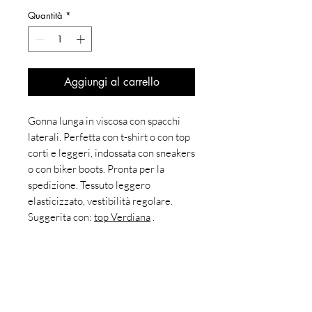
Quantità
*
Aggiungi al carrello
Gonna lunga in viscosa con spacchi
laterali. Perfetta con t-shirt o con top
corti e leggeri, indossata con sneakers
o con biker boots. Pronta per la
spedizione. Tessuto leggero
elasticizzato, vestibilità regolare.
Suggerita con:
top Verdiana
.
77% Viscosa 23% Poliestere, tessuto
da stock di rimanenze. Realizzata in
Italia.