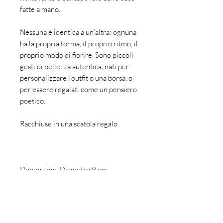
fatte a mano.
Nessuna è identica a un’altra: ognuna
ha la propria forma, il proprio ritmo, il
proprio modo di fiorire. Sono piccoli
gesti di bellezza autentica, nati per
personalizzare l'outfit o una borsa, o
per essere regalati come un pensiero
poetico.
Racchiuse in una scatola regalo.
Dimensioni: Diametro 9 cm
Tessuto: Pizzo
Realizzato a mano in Italia.